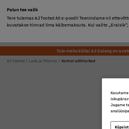
Ilma km-ta
Palun tee valik
Tere tulemas AJ Tooted AS e-poodi! Teenindame nii ettevõttei
kuvatakse hinnad ilma käibemaksuta. Kui valite „Eraisik
Kontor
Ladu ja Tööstus
Riietusruum
Söögituba
Tule meile külla! AJ Salong on ava
AJ Tooted
Ladu ja Tööstus
Kontori põhitarbed
Kasutame k
isikupäras
Jagame tei
analüüsipa
Küpsis