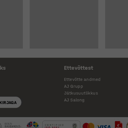
aks
Ettevõttest
Ettevõtte andmed
AJ Grupp
Jätkusuutlikkus
AJ Salong
SKIRJAGA