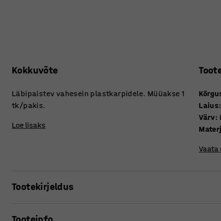
Kokkuvõte
Toot
Läbipaistev vahesein plastkarpidele. Müüakse 1
Kõrgu
tk/pakis.
Laius
Värv
:
Loe lisaks
Mater
Vaata
Tootekirjeldus
Optimeerige hoiustamist praktiliste vaheseintega! Vahese
Tooteinfo
vajalike tarvikute leidmist. Need on ideaalsed, kui soovit