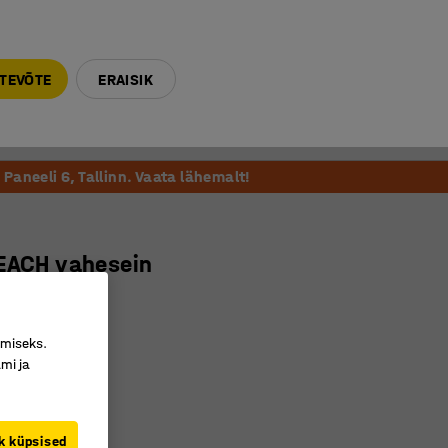
E-R 9-17 tel. 6000 270
info@ajtooted.ee
TEVÕTE
ERAISIK
Võta ühendust
Meie soovitame
Paneeli 6, Tallinn. Vaata lähemalt!
REACH vahesein
 mm
026
imiseks.
mi ja
 sisu
b leidmist
tev
k küpsised