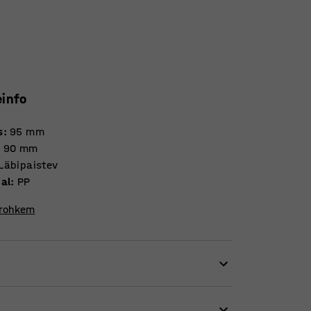
einfo
s
:
95
mm
:
90
mm
Läbipaistev
jal
:
PP
 rohkem
inad eraldavad karpide sisu ning lihtsustavad
e hoiustada erinevaid asju ühes plastkarbis.