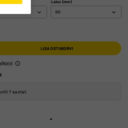
Laius (mm)
90
90
120
LISA OSTUKORVI
180
240
vikorvi
s
ntii 7 aastat.